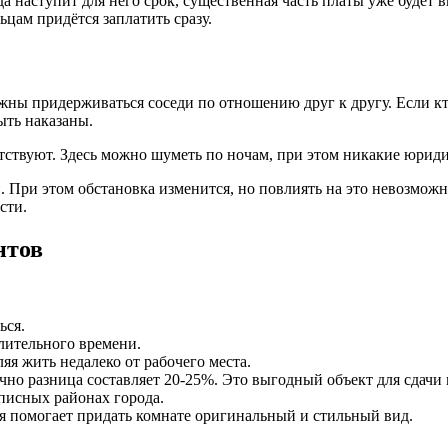
 наступит для него срок, существенная часть платы уже будет вн
цам придётся заплатить сразу.
жны придерживаться соседи по отношению друг к другу. Если кт
ыть наказаны.
тствуют. Здесь можно шуметь по ночам, при этом никакие юрид
. При этом обстановка изменится, но повлиять на это невозможн
сти.
нтов
ься.
лительного времени.
яя жить недалеко от рабочего места.
но разница составляет 20-25%. Это выгодный объект для сдачи в
исных районах города.
ая помогает придать комнате оригинальный и стильный вид.