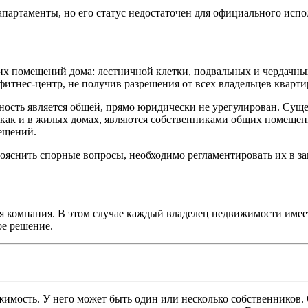
партаменты, но его статус недостаточен для официального исп
их помещений дома: лестничной клетки, подвальных и чердачн
 фитнес-центр, не получив разрешения от всех владельцев кварти
ность является общей, прямо юридически не урегулирован. Суще
же, как и в жилых домах, являются собственниками общих помеще
ещений.
рояснить спорные вопросы, необходимо регламентировать их в з
омпания. В этом случае каждый владелец недвижимости имеет с
ое решение.
имость. У него может быть один или несколько собственников. 