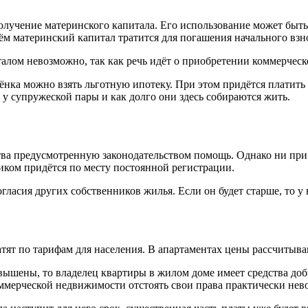
олучение материнского капитала. Его использование может быт
ём материнский капитал тратится для погашения начального взн
алом невозможно, так как речь идёт о приобретении коммерчес
нка можно взять льготную ипотеку. При этом придётся платить 
 у супружеской пары и как долго они здесь собираются жить.
ства предусмотренную законодательством помощь. Однако ни при
диком придётся по месту постоянной регистрации.
гласия других собственников жилья. Если он будет старше, то у 
платят по тарифам для населения. В апартаментах цены рассчиты
вышены, то владелец квартиры в жилом доме имеет средства доб
мерческой недвижимости отстоять свои права практически нев