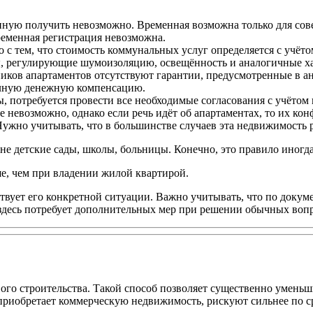
нную получить невозможно. Временная возможна только для сов
ременная регистрация невозможна.
о с тем, что стоимость коммунальных услуг определяется с учё
, регулирующие шумоизоляцию, освещённость и аналогичные ха
ников апартаментов отсутствуют гарантии, предусмотренные в а
полную денежную компенсацию.
, потребуется провести все необходимые согласования с учётом
невозможно, однако если речь идёт об апартаментах, то их кон
Нужно учитывать, что в большинстве случаев эта недвижимость 
не детские сады, школы, больницы. Конечно, это правило иногд
е, чем при владении жилой квартирой.
твует его конкретной ситуации. Важно учитывать, что по докум
 здесь потребует дополнительных мер при решении обычных вопр
ого строительства. Такой способ позволяет существенно уменьши
о приобретает коммерческую недвижимость, рискуют сильнее по 