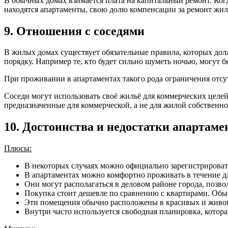
В обычных домах взимается плата на капитальный ремонт. Когда
находятся апартаменты, свою долю компенсации за ремонт жиль
9. Отношения с соседями
В жилых домах существует обязательные правила, которых дол
порядку. Например те, кто будет сильно шуметь ночью, могут б
При проживании в апартаментах такого рода ограничения отсу
Соседи могут использовать своё жильё для коммерческих целей
предназначенные для коммерческой, а не для жилой собственно
10. Достоинства и недостатки апартаме
Плюсы:
В некоторых случаях можно официально зарегистрироват
В апартаментах можно комфортно проживать в течение д
Они могут располагаться в деловом районе города, позвол
Покупка стоит дешевле по сравнению с квартирами. Обыч
Эти помещения обычно расположены в красивых и живоп
Внутри часто используется свободная планировка, котор