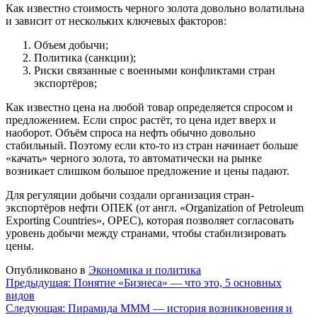
Как известно стоимость черного золота довольно волатильна
и зависит от нескольких ключевых факторов:
Объем добычи;
Политика (санкции);
Риски связанные с военными конфликтами стран
экспортёров;
Как известно цена на любой товар определяется спросом и
предложением. Если спрос растёт, то цена идет вверх и
наоборот. Объём спроса на нефть обычно довольно
стабильный. Поэтому если кто-то из стран начинает больше
«качать» черного золота, то автоматически на рынке
возникает слишком большое предложение и цены падают.
Для регуляции добычи создали организация стран-
экспортёров нефти ОПЕК (от англ. «Organization of Petroleum
Exporting Countries», OPEC), которая позволяет согласовать
уровень добычи между странами, чтобы стабилизировать
цены.
Опубликовано в
Экономика и политика
Навигация
Предыдущая:
Понятие «Бизнеса» — что это, 5 основных
видов
по
Следующая:
Пирамида МММ — история возникновения и