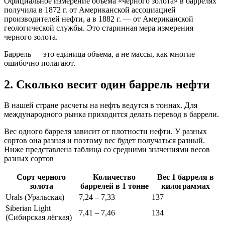
Официальное измерение объёма «черного золота» в баррелях
получила в 1872 г. от Американской ассоциацией
производителей нефти, а в 1882 г. — от Американской
геологической службы. Это старинная мера измерения
черного золота.
Баррель — это единица объема, а не массы, как многие
ошибочно полагают.
2. Сколько весит один баррель нефти
В нашей стране расчеты на нефть ведутся в тоннах. Для
международного рынка приходится делать перевод в баррели.
Вес одного барреля зависит от плотности нефти. У разных
сортов она разная и поэтому вес будет получаться разный.
Ниже представлена таблица со средними значениями весов
разных сортов
Сорт черного
Количество
Вес 1 барреля в
золота
баррелей в 1 тонне
килограммах
Urals (Уральская)
7,24 – 7,33
137
Siberian Light
7,41 – 7,46
134
(Сибирская лёгкая)