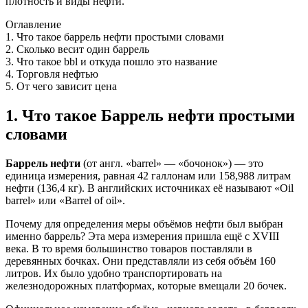
плотность и виды нефти.
Оглавление
1. Что такое баррель нефти простыми словами
2. Сколько весит один баррель
3. Что такое bbl и откуда пошло это название
4. Торговля нефтью
5. От чего зависит цена
1. Что такое Баррель нефти простыми
словами
Баррель нефти
(от англ. «barrel» — «бочонок») — это
единица измерения, равная 42 галлонам или 158,988 литрам
нефти (136,4 кг). В английских источниках её называют «Oil
barrel» или «Barrel of oil».
Почему для определения меры объёмов нефти был выбран
именно баррель? Эта мера измерения пришла ещё с XVIII
века. В то время большинство товаров поставляли в
деревянных бочках. Они представляли из себя объём 160
литров. Их было удобно транспортировать на
железнодорожных платформах, которые вмещали 20 бочек.