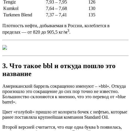
Tengiz
7,93 – 7,95
126
Kumkol
7,64 – 7,68
130
Turkmen Blend
7,37 – 7,41
135
Плотность нефти, добываемая в России, колеблется в
3
пределах — от 820 до 905,5 кг/м
.
3. Что такое bbl и откуда пошло это
название
Американский баррель сокращенно именуют – «bbl». Откуда
произошло это сокращение до сих пор точно не известно.
Большинство склоняются к мнению, что это перевод от «blue
barrel».
Цвет «голубой» пришло от колорита бочек с нефтью, которые
ранее поставляла крупнейшая компания Standard Oil.
Второй версией считается, что еще одна буква b появилась,