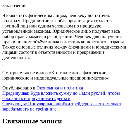
Заключение
Чтобы стать физическим лицом, человеку достаточно
родиться. Предприятие и любая организация создается
группой лиц или одним человеком по процедуре,
установленной законом. Юридическое лицо получает весь
набор прав с момента регистрации. Человек для получения
прав в полном объёме должен достичь конкретного возраста.
Также основные отличия между физлицами и юридическими
лицами состоят в ответственности и прекращении
деятельности.
Смотрите также видео «Кто такие лица физические,
юридические и индивидуальные предприниматели»:
Опубликовано в
Экономика и политика
Навигация
Предыдущая:
Куда вложить сумму до 1 млн рублей, чтобы
сохранить и приумножить деньги
по
Следующая:
Популярные ошибки трейдеров — что мешает
записям
зарабатывать на трейдинге
Связанные записи