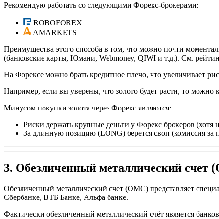
Рекомендую работать со следующими Форекс-брокерами:
ROBOFOREX
AMARKETS
Преимущества этого способа в том, что можно почти момента
(банковские карты, Юмани, Webmoney, QIWI и т.д.). См. рейти
На Форексе можно брать кредитное плечо, что увеличивает риски
Например, если вы уверены, что золото будет расти, то можн
Минусом покупки золота через Форекс являются:
Риски держать крупные деньги у Форекс брокеров (хотя н
За длинную позицию (LONG) берётся своп (комиссия за пе
3. Обезличенный металлический счет 
Обезличенный металлический счет (ОМС) представляет специальн
Сбербанке, ВТБ Банке, Альфа банке.
Фактически обезличенный металлический счёт является банковс