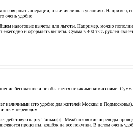
жно совершать операции, отличия лишь в условиях. Например, е
то очень удобно.
йшем налоговые вычеты или льготы. Например, можно пополнить
ёт ежегодно и оформлять вычеты. Сумма в 400 тыс. рублей являе
нение бесплатное и не облагается никакими комиссиями. Сумма 
чет наличными (это удобно для жителей Москвы и Подмосковья).
аличным переводом.
рез дебетовую карту Тинькофф. Межбанковские переводы провод
числяются проценты, кэшбэк на все покупки. В целом очень удоб