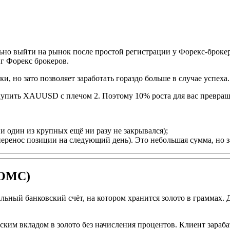
льно выйти на рынок после простой регистрации у Форекс-брок
нг Форекс брокеров.
, но зато позволяет заработать гораздо больше в случае успеха.
о купить XAUUSD с плечом 2. Поэтому 10% роста для вас превра
и один из крупных ещё ни разу не закрывался);
ренос позиции на следующий день). Это небольшая сумма, но за
(ОМС)
ый банковский счёт, на котором хранится золото в граммах. Дал
ким вкладом в золото без начисления процентов. Клиент зарабат