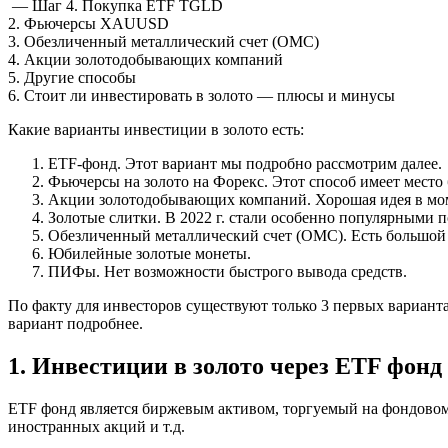
— Шаг 4. Покупка ETF TGLD
2. Фьючерсы XAUUSD
3. Обезличенный металлический счет (ОМС)
4. Акции золотодобывающих компаний
5. Другие способы
6. Стоит ли инвестировать в золото — плюсы и минусы
Какие варианты инвестиции в золото есть:
ETF-фонд. Этот вариант мы подробно рассмотрим далее.
Фьючерсы на золото на Форекс. Этот способ имеет место 
Акции золотодобывающих компаний. Хорошая идея в мом
Золотые слитки. В 2022 г. стали особенно популярными
Обезличенный металлический счет (ОМС). Есть большой
Юбилейные золотые монеты.
ПИФы. Нет возможности быстрого вывода средств.
По факту для инвесторов существуют только 3 первых вариант
вариант подробнее.
1. Инвестиции в золото через ETF фонд
ETF фонд является биржевым активом, торгуемый на фондовом
иностранных акций и т.д.