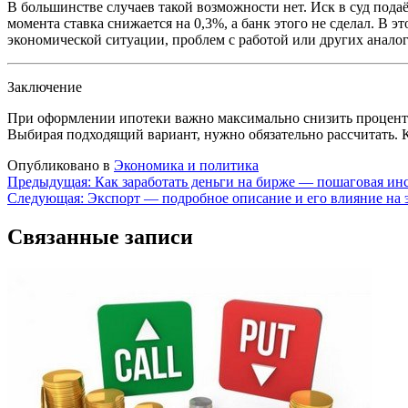
В большинстве случаев такой возможности нет. Иск в суд пода
момента ставка снижается на 0,3%, а банк этого не сделал. В 
экономической ситуации, проблем с работой или других анал
Заключение
При оформлении ипотеки важно максимально снизить проценты
Выбирая подходящий вариант, нужно обязательно рассчитать. К
Опубликовано в
Экономика и политика
Навигация
Предыдущая:
Как заработать деньги на бирже — пошаговая ин
Следующая:
Экспорт — подробное описание и его влияние на
по
записям
Связанные записи