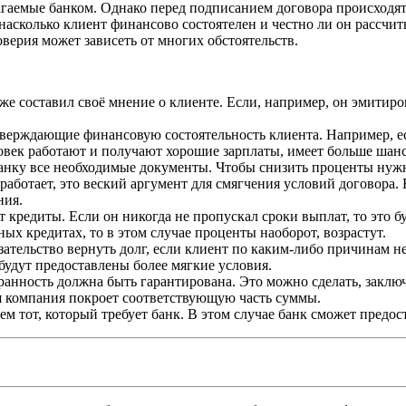
гаемые банком. Однако перед подписанием договора происходят 
насколько клиент финансово состоятелен и честно ли он рассчи
оверия может зависеть от многих обстоятельств.
же составил своё мнение о клиенте. Если, например, он эмитиров
верждающие финансовую состоятельность клиента. Например, есл
еловек работают и получают хорошие зарплаты, имеет больше шан
банку все необходимые документы. Чтобы снизить проценты нужно
 работает, это веский аргумент для смягчения условий договора.
ния.
т кредиты. Если он никогда не пропускал сроки выплат, то это б
х кредитах, то в этом случае проценты наоборот, возрастут.
зательство вернуть долг, если клиент по каким-либо причинам 
будут предоставлены более мягкие условия.
хранность должна быть гарантирована. Это можно сделать, закл
я компания покроет соответствующую часть суммы.
м тот, который требует банк. В этом случае банк сможет предос