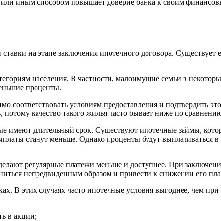
м или иным способом повышает доверие банка к своим финансовы
ставки на этапе заключения ипотечного договора. Существует е
тегориям населения. В частности, малоимущие семьи в некотор
меньшие проценты.
димо соответствовать условиям предоставления и подтвердить э
ь, потому качество такого жилья часто бывает ниже по сравнени
ые имеют длительный срок. Существуют ипотечные займы, которы
 выплаты станут меньше. Однако проценты будут выплачиваться в
елают регулярные платежи меньше и доступнее. При заключении
ениться непредвиденным образом и привести к снижении его пл
ах. В этих случаях часто ипотечные условия выгоднее, чем при
ь в акции;