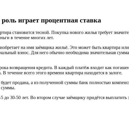
 роль играет процентная ставка
артира становится тесной. Покупка нового жилья требует значи
ьги в течение многих лет.
иобретает на имя заёмщика жильё. Это может быть квартира или
чальный взнос. Для него обычно необходима значительная сумма,
ока возвращения кредита. В каждый платёж входит как погашен
 В течение всего этого времени квартира находится в залоге.
а будет продана, а из полученной суммы банк полностью компен
 суммы.
5 до 30-50 лет. Во втором случае заёмщику придётся выплатить