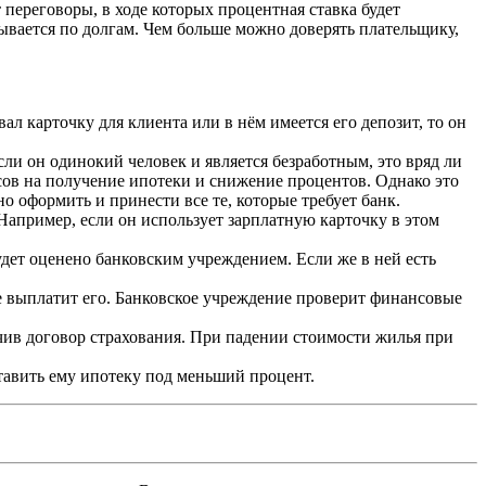
переговоры, в ходе которых процентная ставка будет
тывается по долгам. Чем больше можно доверять плательщику,
ал карточку для клиента или в нём имеется его депозит, то он
и он одинокий человек и является безработным, это вряд ли
сов на получение ипотеки и снижение процентов. Однако это
 оформить и принести все те, которые требует банк.
 Например, если он использует зарплатную карточку в этом
удет оценено банковским учреждением. Если же в ней есть
не выплатит его. Банковское учреждение проверит финансовые
ючив договор страхования. При падении стоимости жилья при
тавить ему ипотеку под меньший процент.