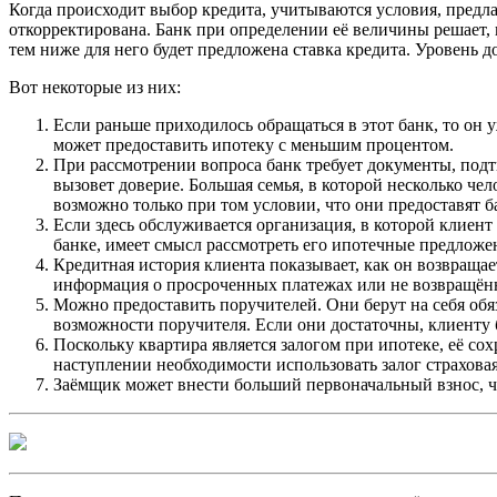
Когда происходит выбор кредита, учитываются условия, предла
откорректирована. Банк при определении её величины решает, 
тем ниже для него будет предложена ставка кредита. Уровень д
Вот некоторые из них:
Если раньше приходилось обращаться в этот банк, то он у
может предоставить ипотеку с меньшим процентом.
При рассмотрении вопроса банк требует документы, подт
вызовет доверие. Большая семья, в которой несколько ч
возможно только при том условии, что они предоставят 
Если здесь обслуживается организация, в которой клиент
банке, имеет смысл рассмотреть его ипотечные предложе
Кредитная история клиента показывает, как он возвращае
информация о просроченных платежах или не возвращённы
Можно предоставить поручителей. Они берут на себя обя
возможности поручителя. Если они достаточны, клиенту 
Поскольку квартира является залогом при ипотеке, её со
наступлении необходимости использовать залог страхова
Заёмщик может внести больший первоначальный взнос, че