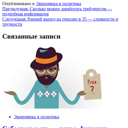
Опубликовано в
Экономика и политика
Навигация
Предыдущая:
Сколько можно заработать трейдингом —
подробная информация
по
Следующая:
Ранний выход на пенсию в 35 — сложности и
записям
трудности
Связанные записи
Экономика и политика