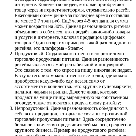
интернете. Количество людей, которые приобретают
товар через интернет-платформы, стремительно растёт.
Ежегодный объём рынка за последнее время составлял
не менее 2,7 трлн руб. Ещё через 4-5 лет данная сумма
может возрасти на 30%. Данная разновидность ритейла
объединяет в себе всех, кто продаёт какие-либо товары
и услуги в интернете, включая продавцов цифровых
товаров. Один из ярких примеров такой разновидности
ритейла, это платформа «Steam»;
Продуктовый
. Сюда можно отнести всю розничную
торговлю продуктами питания. Данная разновидность
ритейла является самой рентабельной и популярной.
Это связано с тем, что спрос на пищу никогда не падает.
В эту категорию можно отнести все точки, где можно
приобрести какую-либо еду, независимо от
ассортимента и количества. Это крупные супермаркеты,
палатки, ларьки и рынки. Даже те люди, которые
продают на улице пищу, выращенную на собственном
огороде, также относятся к продуктовому ритейлу;
Непродуктовый
. Данная разновидность объединяют в
себе всех продавцов, которые не связаны с розничной
торговлей продуктами питания. Здесь сосредоточено
большое количество представителей малого, среднего и
крупного бизнеса. Пример не продуктового ритейла:
продажа обоев, одежды, любых товаров для дома и др;