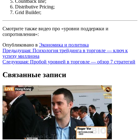
Countback line;
Distributive Pricing;
Grid Builder;
Смотрите также видео про «уровни поддержки и
сопротивления»:
Опубликовано в
Экономика и политика
Навигация
Предыдущая:
Психология трейдинга в торговле — ключ к
успеху миллиона
по
Следующая:
Пробой уровней в торговле — обзор 7 стратегий
записям
Связанные записи