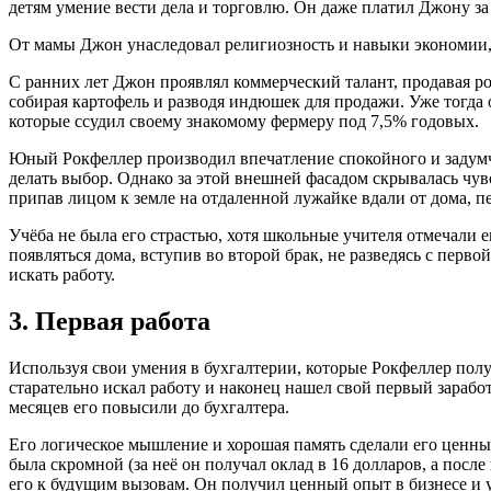
детям умение вести дела и торговлю. Он даже платил Джону за
От мамы Джон унаследовал религиозность и навыки экономии, т
С ранних лет Джон проявлял коммерческий талант, продавая род
собирая картофель и разводя индюшек для продажи. Уже тогда 
которые ссудил своему знакомому фермеру под 7,5% годовых.
Юный Рокфеллер производил впечатление спокойного и задумч
делать выбор. Однако за этой внешней фасадом скрывалась чув
припав лицом к земле на отдаленной лужайке вдали от дома, 
Учёба не была его страстью, хотя школьные учителя отмечали е
появляться дома, вступив во второй брак, не разведясь с пер
искать работу.
3. Первая работа
Используя свои умения в бухгалтерии, которые Рокфеллер полу
старательно искал работу и наконец нашел свой первый зарабо
месяцев его повысили до бухгалтера.
Его логическое мышление и хорошая память сделали его ценны
была скромной (за неё он получал оклад в 16 долларов, а по
его к будущим вызовам. Он получил ценный опыт в бизнесе и у