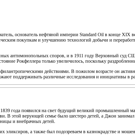
ль, основатель нефтяной империи Standard Oil в конце XIX век
ическим покупкам и улучшению технологий добычи и переработк
ченных антимонопольных споров, и в 1911 году Верховный суд 
стояние Рокфеллера только увеличилось, поскольку раздробленн
 филантропическими действиями. В пожилом возрасте он активн
лжают поддерживать различные исследования и инициативы в ра
 1839 года появился на свет будущий великий промышленный ма
и. В этой верующей семье было шестеро детей, а Джон занимал 
вницы и внебрачных детей.
х эликсиров, а также был подозреваем в казнокрадстве и мошен