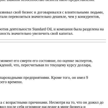
развивал свой бизнес и договаривался с влиятельными людьми,
тали перевозиться значительно дешевле, чем у конкурентов,
ив деятельности Standard Oil, и компания была разделена на
ность значительно увеличить свой капитал.
омент его смерти его состояние, по оценке экспертов,
дений, что, пересчитывая по текущему курсу доллара,
пароходными предприятиями. Кроме того, он имел 9
оего времени.
на с возрастными причинами. Несмотря на то, что он дожил до
ил после себя огромное наследие в мире бизнеса и