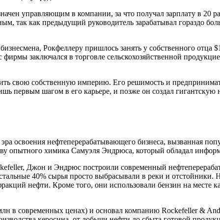
значен управляющим в компании, за что получал зарплату в 20 р
ым, так как предыдущий руководитель зарабатывал гораздо больш
 бизнесмена, Рокфеллеру пришлось занять у собственного отца 
ес фирмы заключался в торговле сельскохозяйственной продукци
оить свою собственную империю. Его решимость и предпринима
лишь первым шагом в его карьере, и позже он создал гигантскую
 эра освоения нефтеперерабатывающего бизнеса, вызванная поп
тву опытного химика Самуэля Эндрюса, который обладал инфор
kefeller, Джон и Эндрюс построили современный нефтеперераб
 остальные 40% сырья просто выбрасывали в реки и отстойники.
ракций нефти. Кроме того, они использовали бензин на месте к
 млн в современных ценах) и основал компанию Rockefeller & An
изводства керосина, от добычи нефти до сбыта готовой продук