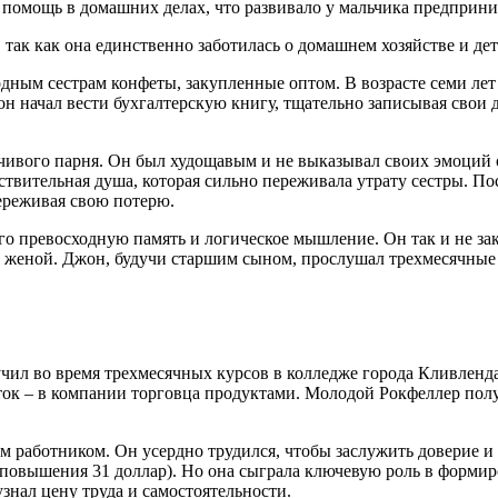
 помощь в домашних делах, что развивало у мальчика предприни
ак как она единственно заботилась о домашнем хозяйстве и дет
ным сестрам конфеты, закупленные оптом. В возрасте семи лет о
он начал вести бухгалтерскую книгу, тщательно записывая свои 
ивого парня. Он был худощавым и не выказывал своих эмоций о
ствительная душа, которая сильно переживала утрату сестры. По
переживая свою потерю.
го превосходную память и логическое мышление. Он так и не зак
вой женой. Джон, будучи старшим сыном, прослушал трехмесячные
чил во время трехмесячных курсов в колледже города Кливленда
ток – в компании торговца продуктами. Молодой Рокфеллер получ
м работником. Он усердно трудился, чтобы заслужить доверие и
сле повышения 31 доллар). Но она сыграла ключевую роль в фор
знал цену труда и самостоятельности.