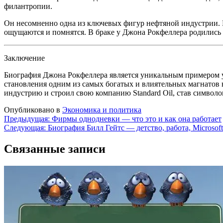
филантропии.
Он несомненно одна из ключевых фигур нефтяной индустрии. 
ощущаются и помнятся. В браке у Джона Рокфеллера родились 4
Заключение
Биография Джона Рокфеллера является уникальным примером ус
становления одним из самых богатых и влиятельных магнатов 
индустрию и строил свою компанию Standard Oil, став символо
Опубликовано в
Экономика и политика
Навигация
Предыдущая:
Фирмы однодневки — что это и как она работает
Следующая:
Биография Билл Гейтс — детство, работа, Microsoft
по
записям
Связанные записи