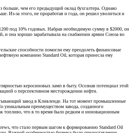
аз больше, чем его предыдущий оклад бухгалтера. Однако
е. Из-за этого, не проработав и года, он решил уволиться и
$1200 под 10% годовых. Набрав необходимую сумму в $2000, он
ей, и она хорошо зарабатывала на снабжении армии Союза во
тельские способности помогли ему преодолеть финансовые
 нефтяную компанию Standard Oil, которая принесла ему
улярностью керосиновых ламп в быту. Осознав потенциал этой
мацией о перспективном месторождении нефти.
атывающий завод в Кливленде. На тот момент промышленные
 Но уникальным преимуществом завода, созданного
ак топливо, что в то время было редким и инновационным
drews, что стало первым шагом к формированию Standard Oil
ции. Важной особенностью бизнеса было предоставление