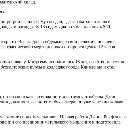
мательский склад.
ях.
н устроился на ферму соседей, где зарабатывал деньги,
доходы и расходы. К 13 годам Джон сумел накопить $50,
ткрыто. Всегда долго обдумывал свои решения, не спеша
сле трагической смерти девочки он провел целые 12 часов,
ончил школу. Когда ему исполнилось 16 лет, его отец перестал
 бухгалтерские курсы в колледже города Кливленда и стал
, он начал искать возможности для трудоустройства. Джон
ил должность ассистента бухгалтера, но уже через несколько
 уважение своих начальников. Первая работа Джона Рокфеллера
мировании его предпринимательского мышления и подготовила