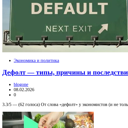
Экономика и политика
Дефолт — типы, причины и последств
blogone
08.02.2026
0
3.3/5 — (62 голоса) От слова «дефолт» у экономистов (и не то