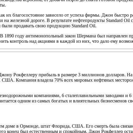
ты.
 как их благосостояние зависело от успеха фирмы. Джон быстро 
на железной дороге. В результате нефтепродукты Standard Oil с
 были продавать свою продукцию Standard Oil.
В 1890 году антимонопольный закон Шермана был направлен прот
ть контроль над акциями в каждой из них, что дало ему возмож
Джону Рокфеллеру прибыль в размере 3 миллионов долларов. На м
ВП США. Компания владела 70% всех мировых нефтяных месторож
лезнодорожными компаниями, 6 сталеплавильными заводами и 6 
итается одним из самых богатых и влиятельных бизнесменов св
воем доме в Ормонде, штат Флорида, США. Его смерть была связа
 его конец был естественным и спокойным. Джон Рокфеллер остав