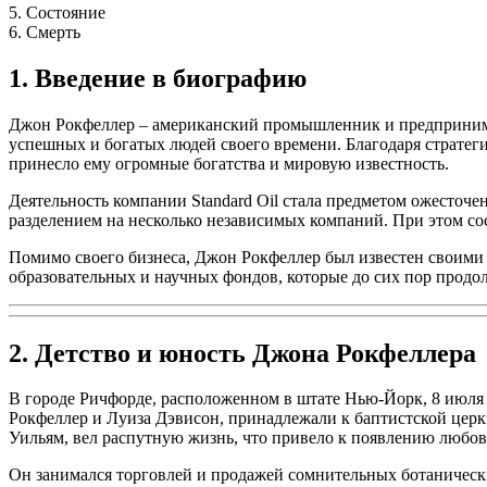
5. Состояние
6. Смерть
1. Введение в биографию
Джон Рокфеллер – американский промышленник и предпринимате
успешных и богатых людей своего времени. Благодаря стратег
принесло ему огромные богатства и мировую известность.
Деятельность компании Standard Oil стала предметом ожесто
разделением на несколько независимых компаний. При этом со
Помимо своего бизнеса, Джон Рокфеллер был известен своими
образовательных и научных фондов, которые до сих пор продо
2. Детство и юность Джона Рокфеллера
В городе Ричфорде, расположенном в штате Нью-Йорк, 8 июля
Рокфеллер и Луиза Дэвисон, принадлежали к баптистской церкв
Уильям, вел распутную жизнь, что привело к появлению любо
Он занимался торговлей и продажей сомнительных ботанически