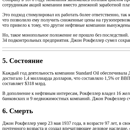
сотрудникам акций компании вместо денежной заработной пла
Это подход стимулировал их работать более ответственно, так
что позволило ему получить сниженные цены на грузоперевозки 
что привело к тому, что другие нефтяные компании вынуждены
Но, такое монопольное положение не прошло без последствий. 
34 подконтрольных предприятия. Джон Рокфеллер сумел сохрани
5. Состояние
Каждый год деятельность компании Standard Oil обеспечивала 
достигало 1,4 миллиарда долларов, что составляло 1,5% от В
составляет $318 млрд.
В дополнение к нефтяным интересам, Рокфеллер владел 16 же
банковских и 9 недвижимостных компаний. Джон Рокфеллер сч
6. Смерть
Джон Рокфеллер умер 23 мая 1937 года, в возрасте 97 лет, в с
почтенного возраста и создал впечатляющее деловое наследие,