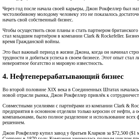
Через год после начала своей карьеры, Джон Рокфеллер был на
честолюбивому молодому человеку это не показалось достаточн
начать свой собственный бизнес.
Чтобы осуществить свои планы и стать партнером британского
стал младшим партнёром в компании Clark & Rockefeller. Бизн
время Гражданской войны.
Это был важный период в жизни Джона, когда он начинал стр
трудности и добиться успеха в своем бизнесе. Этот опыт стал 
невероятное богатство и мировую известность.
4. Нефтеперерабатывающий бизнес
Во второй половине XIX века в Соединенных Штатах началась
новой отрасли рынка, Джон Рокфеллер привлёк к сотрудничес
Совместными усилиями с партнёрами из компании Clark & Roc
предприятия в основном отделяли только керосин от нефти, а
компаньонами, было полное разделение и использование всех ф
решением.
Джон Рокфеллер купил завод у братьев Кларков за $72,500 ($1
Company в 1870 году. Компания занималась полным циклом про