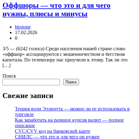
Оффшоры — что это и для чего
нужны, плюсы и минусы
blogone
17.02.2026
0
3/5 — (6242 голоса) Среди населения нашей стране слово
«оффшор» ассоциируются с мошенничеством и бегством
капитала. По телевизору нас приучили к этому. Так ли это
[…]
Поиск
Поиск
Свежие записи
Теория волн Эллиотта — можно ли ее использовать в
торговле
Как заработать на разнице курсов валют — полное
описание
CVC/CVV код на банковской карте
СНИЛС — что это и для чего он нужен