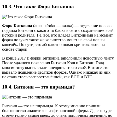
10.3. Что такое Форк Биткоина
Форк Биткоина
(англ. «fork» — вилка) — отделение нового
подвида Биткоин с какого-то блока в сети с сохранением всей
истории родителя. Т.е. все, кто владел Биткоинами на момент
форка получат такое же количество монет на свой новый
кошелёк. По сути, это абсолютно новая криптовалюта на
основе старой.
В конце 2017 г. форки Биткоина заполонили новостную ленту.
После удачного появления Биткоин Кэш и Биткоин Голд
многие энтузиасты стали внедрять что-то своё. В итоге это
вызвало появление десятков форков. Однако никакая из них
не стала столь распространённой, как BCH и BTG.
10.4. Биткоин — это пирамида?
Биткоин — это не пирамида. К этому мнению пришли
большинство аналитиков из финансовой сферы. Да, его курс
стремительно взмыл вверх до очень приличных значений, но