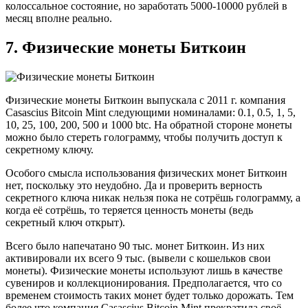
колоссальное состояние, но заработать 5000-10000 рублей в
месяц вполне реально.
7. Физические монеты Биткоин
Физические монеты Биткоин выпускала с 2011 г. компания
Casascius Bitcoin Mint следующими номиналами: 0.1, 0.5, 1, 5,
10, 25, 100, 200, 500 и 1000 btc. На обратной стороне монеты
можно было стереть голограмму, чтобы получить доступ к
секретному ключу.
Особого смысла использования физических монет Биткоин
нет, поскольку это неудобно. Да и проверить верность
секретного ключа никак нельзя пока не сотрёшь голограмму, а
когда её сотрёшь, то теряется ценность монеты (ведь
секретный ключ открыт).
Всего было напечатано 90 тыс. монет Биткоин. Из них
активировали их всего 9 тыс. (вывели с кошельков свои
монеты). Физические монеты используют лишь в качестве
сувениров и коллекционирования. Предполагается, что со
временем стоимость таких монет будет только дорожать. Тем
более что компания Casascius Bitcoin Mint прекратила своё