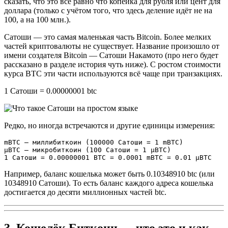
сказать, что это всё равно что копейка для рубля или цент для
доллара (только с учётом того, что здесь деление идёт не на
100, а на 100 млн.).
Сатоши — это самая маленькая часть Bitcoin. Более мелких
частей криптовалюты не существует. Название произошло от
имени создателя Bitcoin — Сатоши Накамото (про него будет
рассказано в разделе история чуть ниже). С ростом стоимости
курса BTC эти части используются всё чаще при транзакциях.
1 Сатоши = 0.00000001 btc
Редко, но иногда встречаются и другие единицы измерения:
mBTC — миллибиткоин (100000 Сатоши = 1 mBTC)

µBTC — микробиткоин (100 Сатоши = 1 µBTC)

1 Сатоши = 0.00000001 BTC = 0.0001 mBTC = 0.01 µBTC
Например, баланс кошелька может быть 0.10348910 btc (или
10348910 Сатоши). То есть баланс каждого адреса кошелька
достигается до десяти миллионных частей btc.