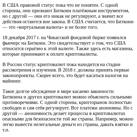
В США правовой статус пока что не понятен. С одной
стороны, они признают Биткоин платёжным инструментом,
но с другой — они его никак не регулируют, а значит все
действия остаются вне закона. В США считается, что Биткоин
— это «виртуальная валюта» и не более того.
18 декабря 2017 г. на Чикагской фондовой бирже появился
фьючерс на Биткоин. Это свидетельствует о том, что США
относится серьёзно к этой валюте. Также здесь есть магазины,
которые принимают к оплате криптовалюты.
В России статус криптовалют пока находится на стадии
рассмотрения и изучения. В 2018 г. должны принять первые
законопроекты. Скорее всего, это будет касаться налогов на
майнинг.
Такое долгое обсуждение в мире касаемо законности
Биткоина и других криптовалют можно объяснить сильными
противоречиями. С одной стороны, крипторынок полностью
свободен и сам себя регулирует. Все платежи анонимны. Но с
другой — анонимность делает процессы в криптовалютах
опасными для безопасности той же страны. Например, можно
легко вывести нелегальные деньги из страны, давать взятки и
т.п.