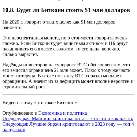
10.8. Будет ли Биткоин стоить $1 млн долларов
На 2020 г. говорит о таких целях как $1 млн долларов
рановато.
Это перспективная монета, но о стоимости говорить очень
сложно. Если Биткоин будет защитным активом и ЦБ будут
накапливать его вместе с золотом, то его цена, конечно,
сильно вырастет.
Надёжды инвесторов на суперрост BTC обусловлен тем, что
его эмиссия ограничена 21 млн монет. Плюс к тому же часть
монет потеряна. В итоге по факту BTC гораздо меньше в
обращении. А значит из-за дефицита монет вполне вероятен и
стремительный рост.
Видео на тему «что такое Биткоин»:
Опубликовано в
Экономика и политика
Навигация
Предыдущая:
Майнинг криптовалюты — что это и как начать
Следующая:
Лучшие биржи криптовалют в 2023 году — топ 4
по
на русском
записям