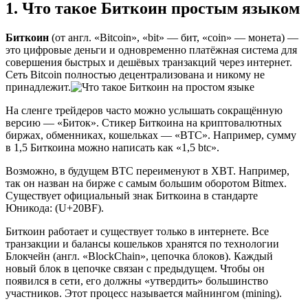
1. Что такое Биткоин простым языком
Биткоин
(от англ. «Bitcoin», «bit» — бит, «coin» — монета) —
это цифровые деньги и одновременно платёжная система для
совершения быстрых и дешёвых транзакций через интернет.
Сеть Bitcoin полностью децентрализована и никому не
принадлежит.
На сленге трейдеров часто можно услышать сокращённую
версию — «Биток». Стикер Биткоина на криптовалютных
биржах, обменниках, кошельках — «BTC». Например, сумму
в 1,5 Биткоина можно написать как «1,5 btc».
Возможно, в будущем BTC переименуют в XBT. Например,
так он назван на бирже с самым большим оборотом Bitmex.
Существует официальный знак Биткоина в стандарте
Юникода: (U+20BF).
Биткоин работает и существует только в интернете. Все
транзакции и балансы кошельков хранятся по технологии
Блокчейн (англ. «BlockChain», цепочка блоков). Каждый
новый блок в цепочке связан с предыдущем. Чтобы он
появился в сети, его должны «утвердить» большинство
участников. Этот процесс называется майнингом (mining).