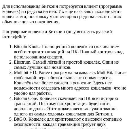
Для использования Биткоин потребуется клиент (программа
кошелёк) и средства на ней. Их ещё называют «холодными»
кошельками, поскольку у инвесторов средства лежат на них
обычно с целью накопления.
Популярные кошельки Биткоин (не у всех есть русский
интерфейс):
Bitcoin Knots
. Полноценный кошелёк со скачиванием
всей истории транзакций на ПК. Полный контроль над
использованием средств.
Electrum
. Самый лёгкий и простой кошелёк. Один из
самых лучших для новичков.
Multibit HD
. Ранее программа называлась MultiBit. После
глобальной переработки вышла эта новая версия.
Кошелёк стал более сложен в освоение. Здесь нет
возможности создавать много адресов кошельков, что не
удобно для работы.
Bitcoin Core
. Кошелёк скачивает на ПК всю историю
транзакций. Поэтому синхронизация будет идти
довольно долго. Этот «тяжеловес» заслужил звание
одного из самых ходовых кошельков для Биткоин.
BitGO
. Кошелёк для криптовалют с высокой степенью
безопасности: каждая транзакция требует двух