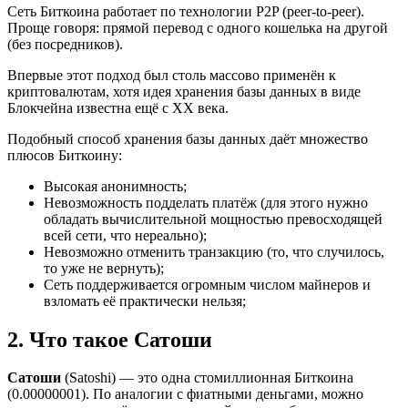
Сеть Биткоина работает по технологии P2P (peer-to-peer).
Проще говоря: прямой перевод с одного кошелька на другой
(без посредников).
Впервые этот подход был столь массово применён к
криптовалютам, хотя идея хранения базы данных в виде
Блокчейна известна ещё с XX века.
Подобный способ хранения базы данных даёт множество
плюсов Биткоину:
Высокая анонимность;
Невозможность подделать платёж (для этого нужно
обладать вычислительной мощностью превосходящей
всей сети, что нереально);
Невозможно отменить транзакцию (то, что случилось,
то уже не вернуть);
Сеть поддерживается огромным числом майнеров и
взломать её практически нельзя;
2. Что такое Сатоши
Сатоши
(Satoshi) — это одна стомиллионная Биткоина
(0.00000001). По аналогии с фиатными деньгами, можно