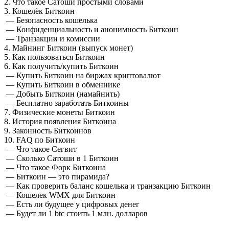
2. Что такое Сатоши простыми словами
3. Кошелёк Биткоин
— Безопасность кошелька
— Конфиденциальность и анонимность Биткоин
— Транзакции и комиссии
4. Майнинг Биткоин (выпуск монет)
5. Как пользоваться Биткоин
6. Как получить/купить Биткоин
— Купить Биткоин на биржах криптовалют
— Купить Биткоин в обменнике
— Добыть Биткоин (намайнить)
— Бесплатно заработать Биткоины
7. Физические монеты Биткоин
8. История появления Биткоина
9. Законность Биткоинов
10. FAQ по Биткоин
— Что такое Сегвит
— Сколько Сатоши в 1 Биткоин
— Что такое Форк Биткоина
— Биткоин — это пирамида?
— Как проверить баланс кошелька и транзакцию Биткоин
— Кошелек WMX для Биткоин
— Есть ли будущее у цифровых денег
— Будет ли 1 btc стоить 1 млн. долларов