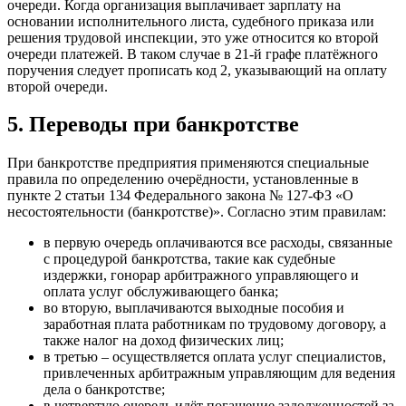
очереди. Когда организация выплачивает зарплату на
основании исполнительного листа, судебного приказа или
решения трудовой инспекции, это уже относится ко второй
очереди платежей. В таком случае в 21-й графе платёжного
поручения следует прописать код 2, указывающий на оплату
второй очереди.
5. Переводы при банкротстве
При банкротстве предприятия применяются специальные
правила по определению очерёдности, установленные в
пункте 2 статьи 134 Федерального закона № 127-ФЗ «О
несостоятельности (банкротстве)». Согласно этим правилам:
в первую очередь оплачиваются все расходы, связанные
с процедурой банкротства, такие как судебные
издержки, гонорар арбитражного управляющего и
оплата услуг обслуживающего банка;
во вторую, выплачиваются выходные пособия и
заработная плата работникам по трудовому договору, а
также налог на доход физических лиц;
в третью – осуществляется оплата услуг специалистов,
привлеченных арбитражным управляющим для ведения
дела о банкротстве;
в четвертую очередь идёт погашение задолженностей за