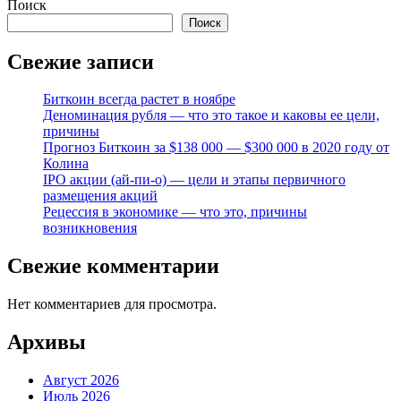
Поиск
Поиск
Свежие записи
Биткоин всегда растет в ноябре
Деноминация рубля — что это такое и каковы ее цели,
причины
Прогноз Биткоин за $138 000 — $300 000 в 2020 году от
Колина
IPO акции (ай-пи-о) — цели и этапы первичного
размещения акций
Рецессия в экономике — что это, причины
возникновения
Свежие комментарии
Нет комментариев для просмотра.
Архивы
Август 2026
Июль 2026