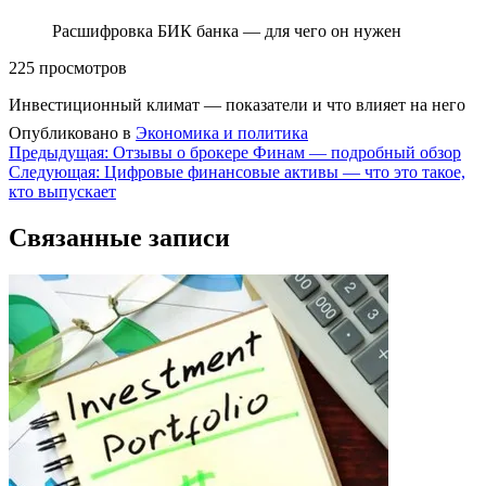
Расшифровка БИК банка — для чего он нужен
225 просмотров
Навигация
Предыдущая
Инвестиционный климат — показатели и что влияет на него
запись:
по
Опубликовано в
Экономика и политика
Навигация
Предыдущая:
Отзывы о брокере Финам — подробный обзор
записям
Следующая:
Цифровые финансовые активы — что это такое,
по
кто выпускает
записям
Связанные записи