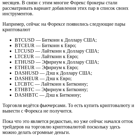
месяцев. В связи с этим многие Форекс брокеры стали
рассматривать вариант добавления этих пар в список своих
инструментов.
Например, сейчас на Форексе появились следующие пары
криптовалют
BTCUSD — Биткоин к Доллару США;
BTCEUR — Биткоин к Евро;
LTCUSD — Лайткоин к Доллару США;
LTCEUR — Лайткоин к Евро;
ETHUSD — Эфириум к Доллару США;
ETHEUR — Эфириум к Евро;
DASHUSD — Дэш к Доллару США;
DASHEUR — Дэш к Евро;
LTCBTC — Лайткоин к Биткоину;
ETHBTC — Эфириум к Биткоину;
DASHBTC — Дэш к Биткоину;
Торговля ведётся фьючерсами. То есть купить криптовалюту и
вывести с Форекса не получится.
Пока что это является редкостью, но уже сейчас начался отток
трейдеров на торговлю криптовалютой поскольку здесь
можно делать огромные деньги.