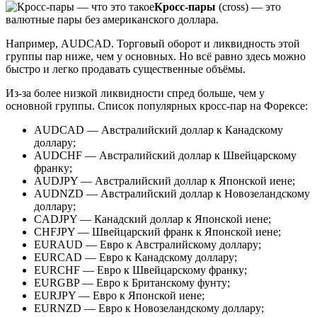
Кросс-пары
(cross) — это
валютные пары без американского доллара.
Например, AUDCAD. Торговый оборот и ликвидность этой
группы пар ниже, чем у основных. Но всё равно здесь можно
быстро и легко продавать существенные объёмы.
Из-за более низкой ликвидности спред больше, чем у
основной группы. Список популярных кросс-пар на Форексе:
AUDCAD — Австралийский доллар к Канадскому
доллару;
AUDCHF — Австралийский доллар к Швейцарскому
франку;
AUDJPY — Австралийский доллар к Японской иене;
AUDNZD — Австралийский доллар к Новозеландскому
доллару;
CADJPY — Канадский доллар к Японской иене;
CHFJPY — Швейцарский франк к Японской иене;
EURAUD — Евро к Австралийскому доллару;
EURCAD — Евро к Канадскому доллару;
EURCHF — Евро к Швейцарскому франку;
EURGBP — Евро к Британскому фунту;
EURJPY — Евро к Японской иене;
EURNZD — Евро к Новозеландскому доллару;