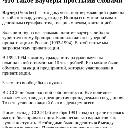
Что такое ваучеры простыми словами
Ваучер
(Voucher) — это документ, подтверждающий право на
какой-то товар, услугу, скидку. Иногда его могли называть
денежным сертификатом, товарным чеком, квитанцией.
Большинству из нас знакомо понятие ваучеры либо по
туристическому бронированию или же по ваучерной
приватизации в России (1992-1994). В этой статье мы
затронем тему приватизации.
В 1992-1994 каждому гражданину раздали ваучеры
номинальной стоимостью 10 тыс. рублей. Его можно было
обменять на акции предприятий, которые участвовали в
приватизации.
Зачем это вообще было нужно
В СССР не было частной собственности. Все полезные
ископаемые, заводы, предприятия принадлежали государству.
То есть условно каждый был владельцем всего.
После распада СССР (26 декабря 1991 года) в стране началась
масштабная приватизация. Было несколько вариантов как
лучше поступить. Необходимо было поделить всё между
обычными людьми. После споров пришли к варианту с