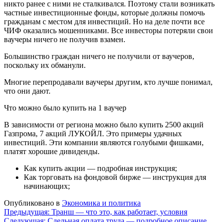
никто ранее с ними не сталкивался. Поэтому стали возникать
частные инвестиционные фонды, которые должны помочь
гражданам с местом для инвестиций. Но на деле почти все
ЧИФ оказались мошенниками. Все инвесторы потеряли свои
ваучеры ничего не получив взамен.
Большинство граждан ничего не получили от ваучеров,
поскольку их обманули.
Многие перепродавали ваучеры другим, кто лучше понимал,
что они дают.
Что можно было купить на 1 ваучер
В зависимости от региона можно было купить 2500 акций
Газпрома, 7 акций ЛУКОЙЛ. Это примеры удачных
инвестиций. Эти компании являются голубыми фишками,
платят хорошие дивиденды.
Как купить акции — подробная инструкция;
Как торговать на фондовой бирже — инструкция для
начинающих;
Опубликовано в
Экономика и политика
Навигация
Предыдущая:
Транш — что это, как работает, условия
Следующая:
Сдельная оплата труда — подробное описание