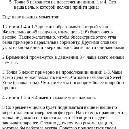
Точка 6 находится на пересечении линии 1 и 4. Это
наша цель, к которой должна прийти цена;
Еще пару важных моментов:
1
Линии 1-4 и 1-3 должны образовывать острый угол.
Желательно до 45 градусов, иначе цель (т.6) будет очень
высоко. Также желательно, чтобы биссектриса этого угла
была примерно параллельна горизонту. Другими словами
углы наклона вниз и вверх должны быть почти одинаковыми.
2
Временной промежуток в движении 3-4 чаще всего меньше,
чем 1-2.
3
Точка 5 лежит примерно на продолжении линий 1-3. Чаще
всего цена может заходить ниже. Эта зона называется Sweet
Zone (сладка зона). Чуть ниже мы поговорим более подробно
про нее.
4
Линии 1-2 и 3-4 имеют схожие углы наклона.
5
Со временем цель 6 будет подниматься выше и выше по
мере отдаления завершения фигуры. На это есть правило, что
точка не должна находится далеко. Позицию следует
закрывать заранее. Сложно дать точную рекомендацию,
которые бы работала всегда. Советую пользоваться своей