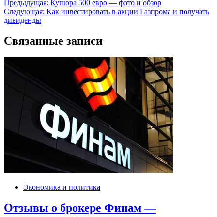
Навигация
Предыдущая:
Купюра 500 евро — фото и обзор
Следующая:
Как инвестировать в акции Газпрома и получать
по
дивиденды
записям
Связанные записи
Экономика и политика
Отзывы о брокере Финам —