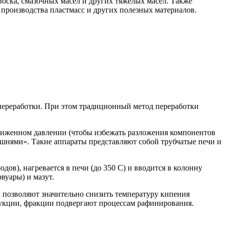
воска, смазочных масел и других тяжелых масел. Также
производства пластмасс и других полезных материалов.
 переработки. При этом традиционный метод переработки
ониженном давлении (чтобы избежать разложения компонентов
шнями». Такие аппараты представляют собой трубчатые печи и
дов), нагревается в печи (до 350 С) и вводится в колонну
вуары) и мазут.
 позволяют значительно снизить температуру кипения
одукции, фракции подвергают процессам рафинирования.