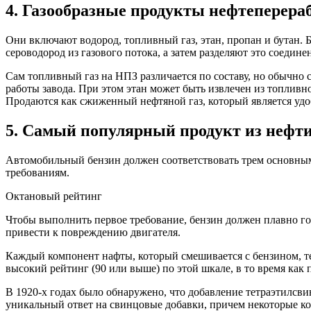
4. Газообразные продукты нефтеперера
Они включают водород, топливный газ, этан, пропан и бутан. 
сероводород из газового потока, а затем разделяют это соедине
Сам топливный газ на НПЗ различается по составу, но обычно 
работы завода. При этом этан может быть извлечен из топливн
Продаются как сжиженный нефтяной газ, который является уд
5. Самый популярный продукт из нефт
Автомобильный бензин должен соответствовать трем основным 
требованиям.
Октановый рейтинг
Чтобы выполнить первое требование, бензин должен плавно гор
привести к повреждению двигателя.
Каждый компонент нафты, который смешивается с бензином, тес
высокий рейтинг (90 или выше) по этой шкале, в то время как
В 1920-х годах было обнаружено, что добавление тетраэтилсв
уникальный ответ на свинцовые добавки, причем некоторые к