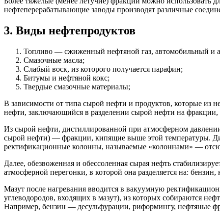
Более тяжелые (менее летучие) фракции можно использовать дл
нефтеперерабатывающие заводы производят различные соединен
3. Виды нефтепродуктов
Топливо — сжиженный нефтяной газ, автомобильный и аэ
Смазочные масла;
Слабый воск, из которого получается парафин;
Битумы и нефтяной кокс;
Твердые смазочные материалы;
В зависимости от типа сырой нефти и продуктов, которые из 
нефти, заключающийся в разделении сырой нефти на фракции, б
Из сырой нефти, дистиллированной при атмосферном давлении
сырой нефти) — фракции, кипящие выше этой температуры. Ди
ректификационные колонны, называемые «колоннами» — отсюда
Далее, обезвоженная и обессоленная сырая нефть стабилизирует
атмосферной перегонки, в которой она разделяется на: бензин, 
Мазут после нагревания вводится в вакуумную ректификацион
углеводородов, входящих в мазут), из которых собираются не
Например, бензин — десульфурации, риформингу, нефтяные ф