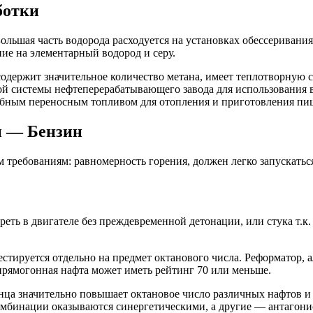
ботки
Большая часть водорода расходуется на установках обессериван
ние на элементарный водород и серу.
содержит значительное количество метана, имеет теплотворную 
ой системы нефтеперерабатывающего завода для использования в
обным переносным топливом для отопления и приготовления пи
и — Бензин
требованиям: равномерность горения, должен легко запускаться
еть в двигателе без преждевременной детонации, или стука т.к
тируется отдельно на предмет октанового числа. Реформатор, а
 прямогонная нафта может иметь рейтинг 70 или меньше.
инца значительно повышает октановое число различных нафтов 
омбинации оказываются синергетическими, а другие — антагони