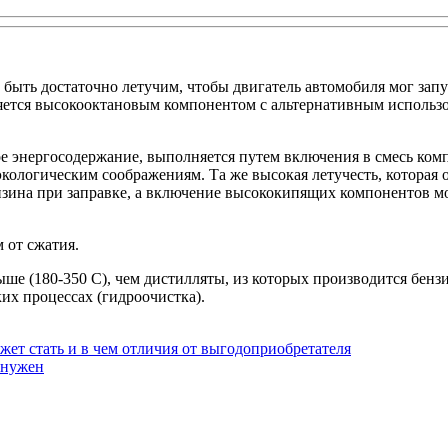
 быть достаточно летучим, чтобы двигатель автомобиля мог запу
вляется высокооктановым компонентом с альтернативным использ
е энергосодержание, выполняется путем включения в смесь комп
 экологическим соображениям. Та же высокая летучесть, котора
нзина при заправке, а включение высококипящих компонентов м
 от сжатия.
 (180-350 С), чем дистилляты, из которых производится бензин
их процессах (гидроочистка).
ет стать и в чем отличия от выгодоприобретателя
 нужен