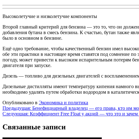
Высоколетучие и низколетучие компоненты
Второй главный критерий для бензина — это то, что он должен
добавления бутана в смесь бензина. К счастью, бутан также я
было в основном в бензине.
Ещё одно требование, чтобы качественный бензин имел высоко
обе эти практики в настоящее время ставятся под сомнение по
погоду, может привести к высоким испарительным потерям бе
двигателя при запуске.
Дизель — топливо для дизельных двигателей с воспламенением
Дизельные дистилляты имеют температуру кипения намного выше
необходимо удалять путем обработки водородом в каталитическ
Опубликовано в
Экономика и политика
Навигация
Предыдущая:
Бенефициарный владелец — его права, кто им мож
Следующая:
Коэффициент Free Float у акций — что это и зачем
по
записям
Связанные записи