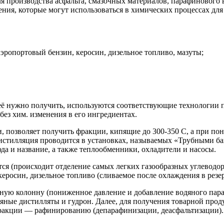
я производства асфальта, смазочных материалов, парафинового 
ия, которые могут использоваться в химических процессах для 
ропортовый бензин, керосин, дизельное топливо, мазуты;
неё нужно получить, используются соответствующие технологии
ез хим. изменения в его ингредиентах.
, позволяет получить фракции, кипящие до 300-350 С, а при п
стилляция проводится в установках, называемых «Трубными ба
 и название, а также теплообменники, охладители и насосы.
ся (происходит отделение самых легких газообразных углеводоро
керосин, дизельное топливо (сливаемое после охлаждения в резер
ную колонну (пониженное давление и добавление водяного пара
фтяные дистилляты и гудрон. Далее, для получения товарной пр
ракции — рафинированию (депарафинизации, деасфальтизации).