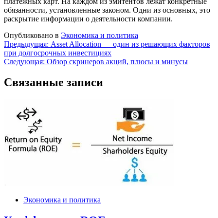
платёжных карт. На каждом из эмитентов лежат конкретные
обязанности, установленные законом. Одни из основных, это
раскрытие информации о деятельности компании.
Опубликовано в
Экономика и политика
Навигация
Предыдущая:
Asset Allocation — один из решающих факторов
при долгосрочных инвестициях
по
Следующая:
Обзор скринеров акций, плюсы и минусы
записям
Связанные записи
Экономика и политика