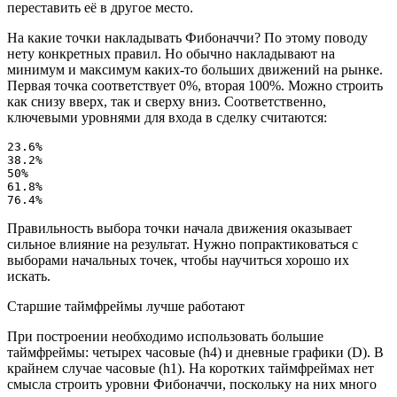
переставить её в другое место.
На какие точки накладывать Фибоначчи? По этому поводу
нету конкретных правил. Но обычно накладывают на
минимум и максимум каких-то больших движений на рынке.
Первая точка соответствует 0%, вторая 100%. Можно строить
как снизу вверх, так и сверху вниз. Соответственно,
ключевыми уровнями для входа в сделку считаются:
23.6%

38.2%

50%

61.8%

76.4%
Правильность выбора точки начала движения оказывает
сильное влияние на результат. Нужно попрактиковаться с
выборами начальных точек, чтобы научиться хорошо их
искать.
Старшие таймфреймы лучше работают
При построении необходимо использовать большие
таймфреймы: четырех часовые (h4) и дневные графики (D). В
крайнем случае часовые (h1). На коротких таймфреймах нет
смысла строить уровни Фибоначчи, поскольку на них много