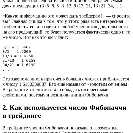
Каждый член последовательности Фибоначчи равен сумме
двух предыдущих (3+5=8, 5+8=13, 8+13=21, 13+21=34, …).
«Какую информацию это может дать трейдерам?» — спросите
вы? Главная фишка в том, что у этого ряда есть интересная
особенность: если разделить любой член последовательности
на его предыдущий, то будет получаться фактически одно и то
же число. Вот как это выглядит:
5/3 = 1.6667

8/5 = 1.6000

13/8 = 1.6250

21/13 = 1.6153

34/21 = 1.6190

...
Эта закономерность при очень больших числах приближается
к числу
1,6180339887
. Его ещё называют «золотым сечением».
В трейдинге это число стало обладать интересными
свойствами, поэтому и возникли линии Фибоначчи.
2. Как используется число Фибоначчи
в трейдинге
В трейдинге уровни Фибоначчи показывают возможные