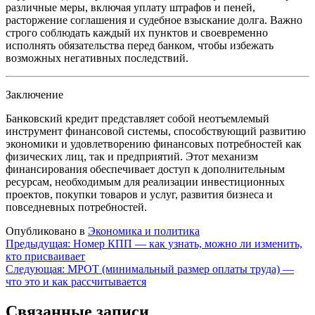
различные меры, включая уплату штрафов и пеней,
расторжение соглашения и судебное взыскание долга. Важно
строго соблюдать каждый их пунктов и своевременно
исполнять обязательства перед банком, чтобы избежать
возможных негативных последствий.
Заключение
Банковский кредит представляет собой неотъемлемый
инструмент финансовой системы, способствующий развитию
экономики и удовлетворению финансовых потребностей как
физических лиц, так и предприятий. Этот механизм
финансирования обеспечивает доступ к дополнительным
ресурсам, необходимым для реализации инвестиционных
проектов, покупки товаров и услуг, развития бизнеса и
повседневных потребностей.
Опубликовано в
Экономика и политика
Навигация
Предыдущая:
Номер КПП — как узнать, можно ли изменить,
кто присваивает
по
Следующая:
МРОТ (минимальный размер оплаты труда) —
записям
что это и как рассчитывается
Связанные записи