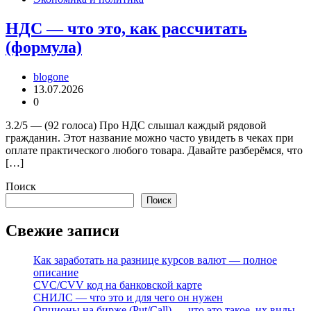
НДС — что это, как рассчитать
(формула)
blogone
13.07.2026
0
3.2/5 — (92 голоса) Про НДС слышал каждый рядовой
гражданин. Этот название можно часто увидеть в чеках при
оплате практического любого товара. Давайте разберёмся, что
[…]
Поиск
Поиск
Свежие записи
Как заработать на разнице курсов валют — полное
описание
CVC/CVV код на банковской карте
СНИЛС — что это и для чего он нужен
Опционы на бирже (Put/Call) — что это такое, их виды,